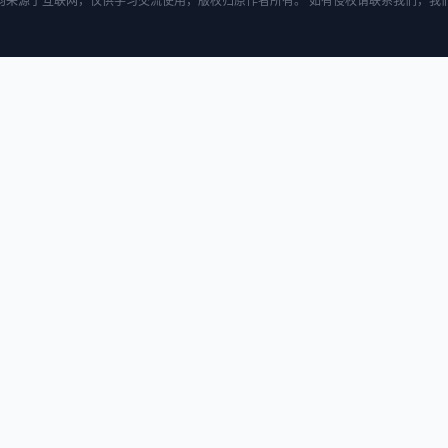
均来源于互联网，仅供学习交流使用，版权归原作者所有。 如有侵权请联系我们，我们